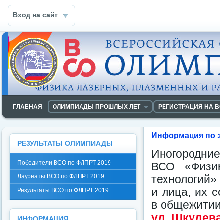
Вход на сайт
ГЛАВНАЯ
ОЛИМПИАДЫ ПРОШЛЫХ ЛЕТ
РЕГИСТРАЦИЯ НА В
Информация по з
РЕЗУЛЬТАТЫ ОЛИМПИАДЫ
Иногородние
Победители ВСО по ФЛПРТ 2019
ВСО «Физик
Лауреаты ВСО по ФЛПРТ 2019
технологий»
и лица, их 
Результаты ВСО по ФЛПРТ 2019
в общежити
ул. Шкулева 
ИНФОРМАЦИЯ