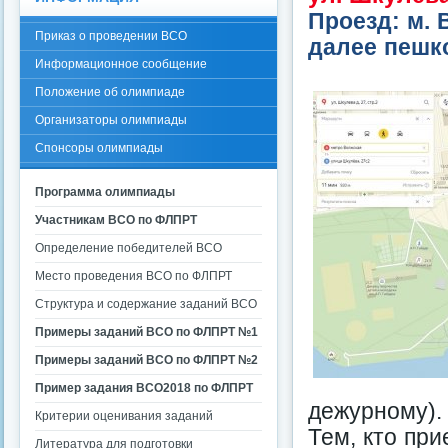
Проезд: м. 
Приказ о проведении ВСО
далее пешко
Информационное сообщение
Положение об олимпиаде
Организаторы олимпиады
Спонсоры олимпиады
Программа олимпиады
Участникам ВСО по ФЛПРТ
Определение победителей ВСО
Место проведения ВСО по ФЛПРТ
Структура и содержание заданий ВСО
Примеры заданий ВСО по ФЛПРТ №1
Примеры заданий ВСО по ФЛПРТ №2
Пример задания ВСО2018 по ФЛПРТ
дежурному).
Критерии оценивания заданий
Тем, кто пр
Литература для подготовки