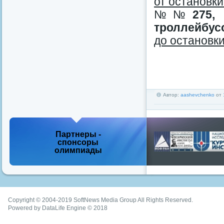
от остановк
№№
275,
троллейбус
до остановк
Автор:
aashevchenko
от
Партнеры -
спонсоры
олимпиады
Copyright © 2004-2019
SoftNews Media Group
All Rights Reserved.
Powered by DataLife Engine © 2018