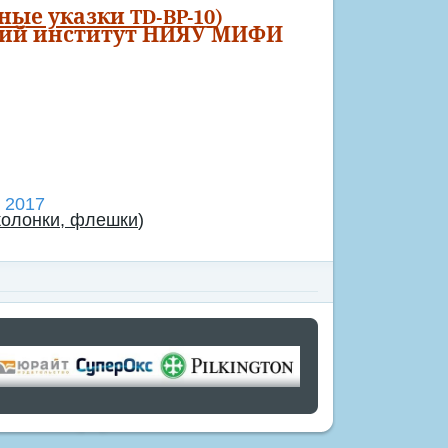
ые указки TD-BP-10
)
кий институт НИЯУ МИФИ
 2017
 колонки, флешки
)