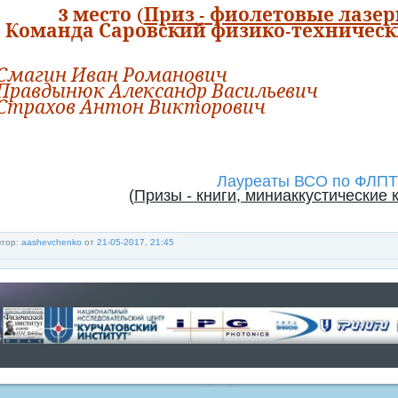
3 место (
Приз - фиолетовые лазерн
Команда Саровский физико-техничес
Смагин Иван Романович
Правдынюк Александр Васильевич
Страхов Антон Викторович
Лауреаты ВСО по ФЛПТ
(
Призы - книги, миниаккустические
втор:
aashevchenko
от
21-05-2017, 21:45