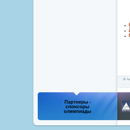
А
Партнеры -
спонсоры
олимпиады