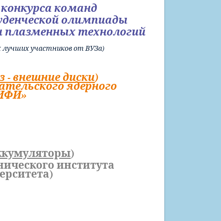
 конкурса команд
туденческой олимпиады
 и плазменных технологий
х лучших участников от ВУЗа)
з - внешние диски
)
ательского ядерного
МИФИ
»
аккумуляторы
)
нического института
ерситета)