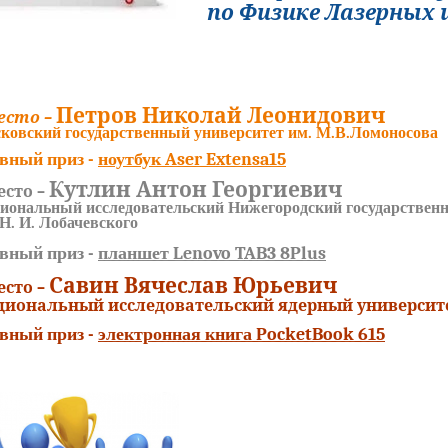
по Физике Лазерных
Петров Николай Леонидович
есто –
ковский государственный университет им. М.В.Ломоносов
вный приз -
ноутбук Aser Extensa15
Кутлин Антон Георгиевич
есто –
иональный исследовательский Нижегородский государствен
 Н. И. Лобачевского
вный приз -
планшет Lenovo TAB3 8Plus
Савин Вячеслав Юрьевич
есто –
циональный исследовательский ядерный универси
вный приз -
электронная книга PocketBook 615