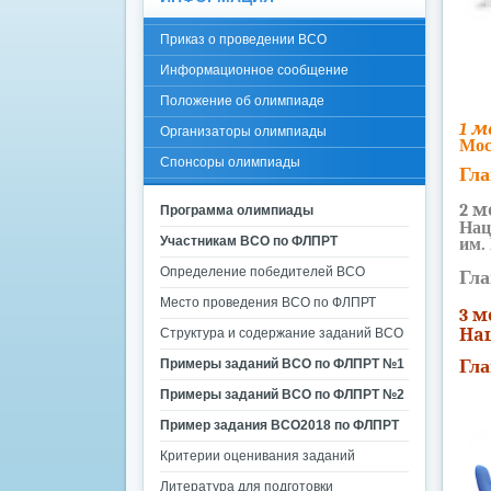
Приказ о проведении ВСО
Информационное сообщение
Положение об олимпиаде
1 м
Организаторы олимпиады
Мос
Спонсоры олимпиады
Гла
2 м
Программа олимпиады
Нац
Участникам ВСО по ФЛПРТ
им.
Определение победителей ВСО
Гла
Место проведения ВСО по ФЛПРТ
3 м
На
Структура и содержание заданий ВСО
Гла
Примеры заданий ВСО по ФЛПРТ №1
Примеры заданий ВСО по ФЛПРТ №2
Пример задания ВСО2018 по ФЛПРТ
Критерии оценивания заданий
Литература для подготовки