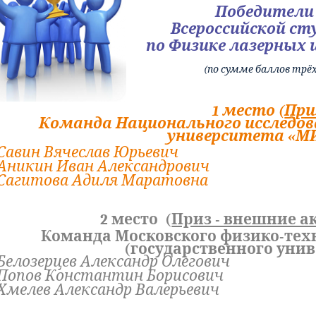
Победители
Всероссийской с
по Физике лазерных
(по сумме баллов трё
1 место (
При
Команда Национального исследов
университета «
Савин Вячеслав Юрьевич
Аникин Иван Александрович
Сагитова Адиля Маратовна
2 место (
Приз - внешние 
Команда Московского физико-тех
(государственного унив
Белозерцев Александр Олегович
Попов Константин Борисович
Хмелев Александр Валерьевич