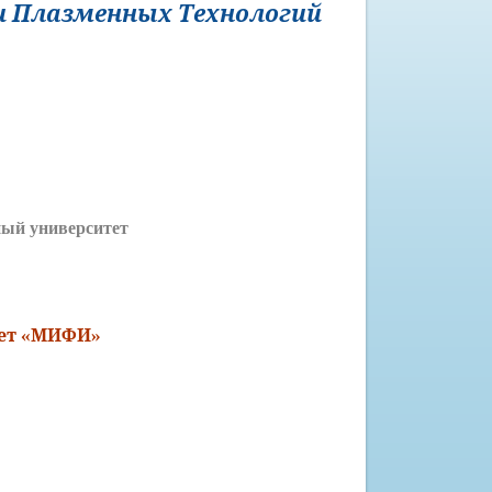
 и Плазменных Технологий
а
ный университет
тет «МИФИ»