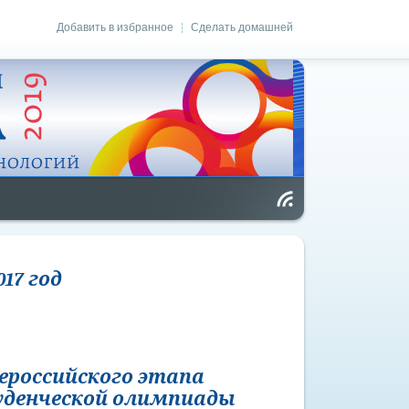
Добавить в избранное
Сделать домашней
|
Чт
ен
ие
RS
S
017 год
ероссийского этапа
уденческой олимпиады